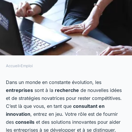
Accueil
›
Emploi
EMPLOI
Comment développer une
Dans un monde en constante évolution, les
entreprises
sont à la
recherche
de nouvelles idées
carrière réussie en tant que
et de stratégies novatrices pour rester compétitives.
consultant en innovation ?
C’est là que vous, en tant que
consultant en
innovation
, entrez en jeu. Votre rôle est de fournir
Romain
•
27 décembre 2023
•
6 min de lecture
des
conseils
et des solutions innovantes pour aider
les entreprises à se développer et à se distinguer.