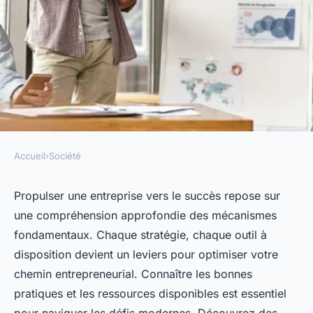
Accueil
›
Société
SOCIÉTÉ
Les secrets pour propulser
Propulser une entreprise vers le succès repose sur
une compréhension approfondie des mécanismes
votre entreprise vers le succès
fondamentaux. Chaque stratégie, chaque outil à
disposition devient un leviers pour optimiser votre
Noémie
•
9 mai 2025
•
3 min de lecture
chemin entrepreneurial. Connaître les bonnes
pratiques et les ressources disponibles est essentiel