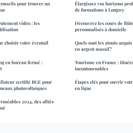
 conseils pour trouver un
Élargissez vos horizons prof
que
de formations à Longwy
rutement vidéo : les
Découvrez les cours de flûte
ilisation
personnalisés à domicile
r choisir votre éventail
Quels sont les atouts acqui
en argent massif?
ng en bureau fermé :
Tourisme en France : itinéra
t
incontournables
allateur certifié RGE pour
Étapes clés pour ouvrir vot
nneaux photovoltaiques
en ligne
rméables 2024, des alliés
rmé