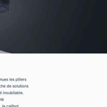
nues les piliers
rche de solutions
t inoubliable.
té
, le callbot