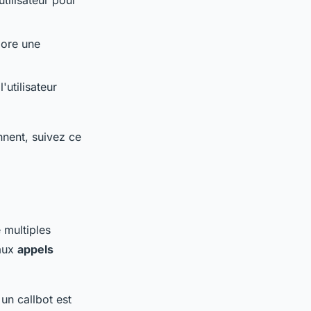
utilisateur pour
bore une
'utilisateur
nnent, suivez ce
 multiples
 aux
appels
 un callbot est