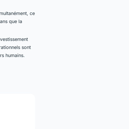
imultanément, ce
sans que la
investissement
rationnels sont
urs humains.