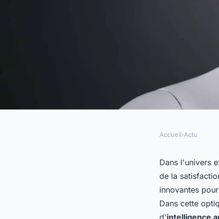
Accueil
›
Actu
ACTU
Qu'est-ce que c'est u
Dans l'univers ex
de la satisfacti
comment fonctionne
innovantes pour 
Dans cette opti
d'
intelligence ar