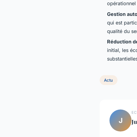
opérationnel 
Gestion au
qui est parti
qualité du se
Réduction d
initial, les 
substantiell
Actu
EC
J
Ju