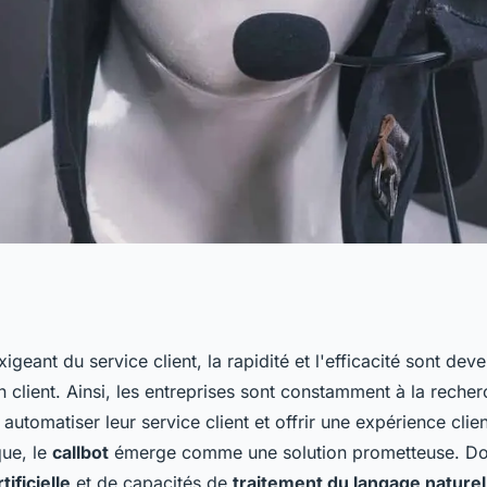
n callbot et
igeant du service client, la rapidité et l'efficacité sont deve
on client. Ainsi, les entreprises sont constamment à la reche
-t-il ?
automatiser leur service client et offrir une expérience clien
que, le
callbot
émerge comme une solution prometteuse. Do
tificielle
et de capacités de
traitement du langage naturel