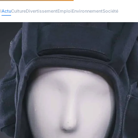
l
Actu
Culture
Divertissement
Emploi
Environnement
Société