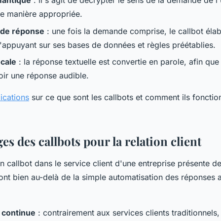
mantique
: il s'agit de décrypter le sens de la demande de l'
e manière appropriée.
 de réponse
: une fois la demande comprise, le callbot éla
'appuyant sur ses bases de données et règles préétablies.
cale
: la réponse textuelle est convertie en parole, afin que l
oir une réponse audible.
ications
sur ce que sont les callbots et comment ils fonctio
es des callbots pour la relation client
un callbot dans le service client d'une entreprise présente de
ont bien au-delà de la simple automatisation des réponses
é continue
: contrairement aux services clients traditionnels,