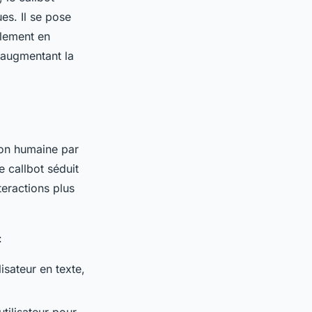
es. Il se pose
lement en
t augmentant la
ion humaine par
e callbot séduit
teractions plus
:
isateur en texte,