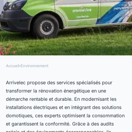
Accueil
›
Environnement
ENVIRONNEMENT
Services d'arrivelec pour une
Arrivelec propose des services spécialisés pour
transformer la rénovation énergétique en une
rénovation énergétique
démarche rentable et durable. En modernisant les
efficace
installations électriques et en intégrant des solutions
domotiques, ces experts optimisent la consommation
Elena
•
6 octobre 2025
•
8 min de lecture
et garantissent la conformité. Grâce à des audits