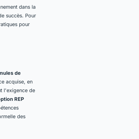
inement dans la
de succès. Pour
pratiques pour
mules de
nce acquise, en
t l'exigence de
option REP
pétences
ormelle des