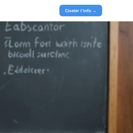
Ciseler l'info →