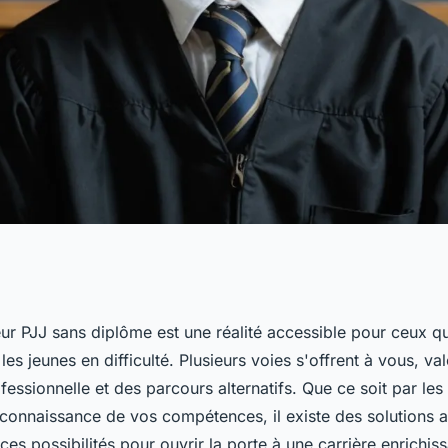
j sans diplôme : le
ur PJJ sans diplôme est une réalité accessible pour ceux qu
s jeunes en difficulté. Plusieurs voies s'offrent à vous, val
fessionnelle et des parcours alternatifs. Que ce soit par le
reconnaissance de vos compétences, il existe des solutions 
 ces possibilités pour ouvrir la porte à une carrière enrichi