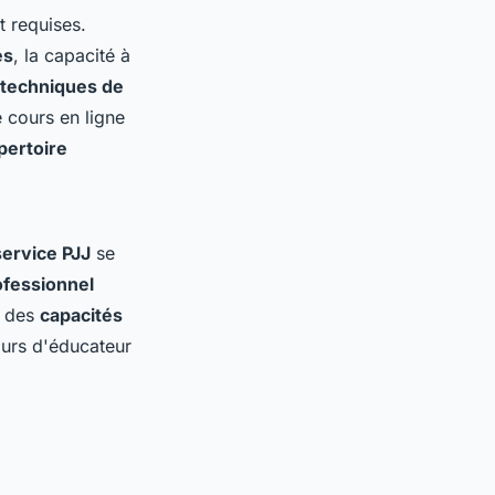
 requises.
es
, la capacité à
techniques de
 cours en ligne
pertoire
service PJJ
se
fessionnel
r des
capacités
ours d'éducateur