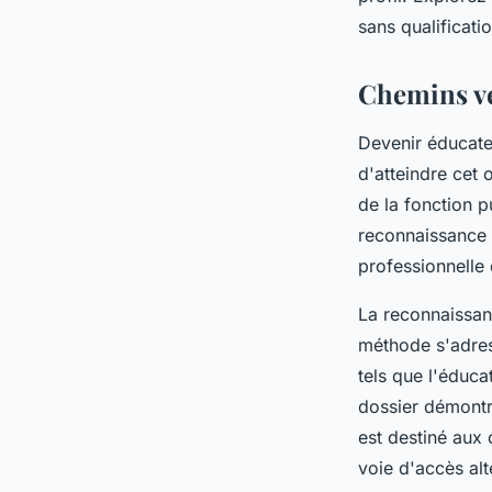
Romain
•
16 février 2025
•
3 min de lecture
sans qualificatio
Chemins ve
Devenir éducateu
d'atteindre cet 
de la fonction 
reconnaissance 
professionnelle 
La reconnaissanc
méthode s'adres
tels que l'éducat
dossier démontr
est destiné aux 
voie d'accès alt