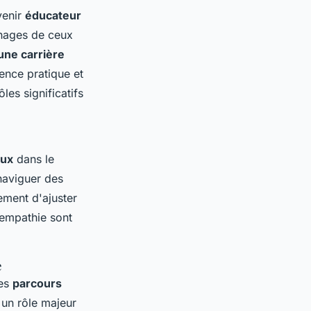
venir
éducateur
gnages de ceux
 une carrière
ence pratique et
les significatifs
aux
dans le
 naviguer des
ement d'ajuster
'empathie sont
e
des
parcours
 un rôle majeur