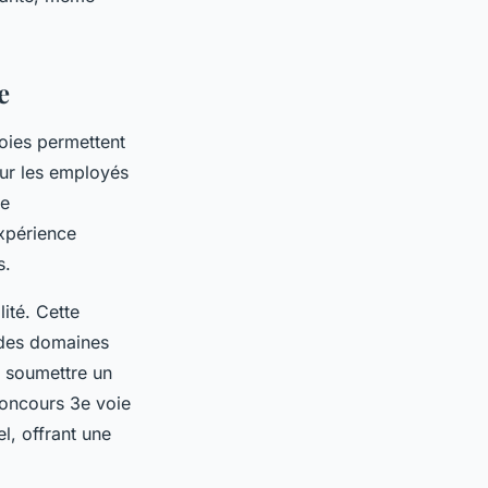
e
voies permettent
our les employés
ne
xpérience
s.
ité. Cette
 des domaines
de soumettre un
concours 3e voie
l, offrant une