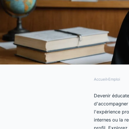
Accueil
›
Emploi
EMPLOI
Devenir éducateur pj
Devenir éducate
d'accompagner le
chemin à suivre
l'expérience pro
internes ou la 
profil. Explorez