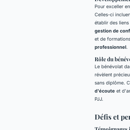
Pour exceller e
Celles-ci inclu
établir des lien
gestion de conf
et de formations
professionnel
.
Rôle du bénévo
Le bénévolat da
révèlent précieu
sans diplôme. C
d'écoute
et d'a
PJJ.
Défis et pe
Témoignages i